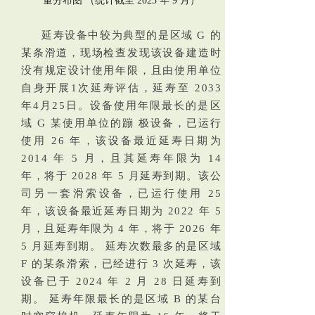
量分布图 （统计截至 2023 年 9 月）
延寿设备中较为典型的是区域 G 的
某条滑道，现场检查发现该设备建造时
没有规定设计使用年限，且由使用单位
自身开展1次延寿评估，延寿至 2033
年4月25日。设备使用年限最长的是区
域 G 某使用单位的蹦 极设备，已运行
使用 26 年，该设备最近延寿日期为
2014 年 5 月，且其延寿年限为 14
年，将于 2028 年 5 月延寿到期。该公
司另一套滑索设备，已运行使用 25
年，该设备最近延寿日期为 2022 年 5
月，且延寿年限为 4 年，将于 2026 年
5 月延寿到期。 延寿次数最多的是区域
F 的某条滑索，已经进行 3 次延寿，该
设备已于 2024 年 2 月 28 日延寿到
期。 延寿年限最长的是区域 B 的某台