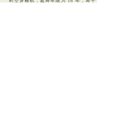
时空穿梭机，延寿年限为 16 年，将于
2032 年 5 月延寿到期。
03
模拟量故障模拟测试
通过对某地区公园景区 50 家大型
游乐设施使用单 位开展使用管理质量
监督抽查工作，对发现的 198 条问题
进行全覆盖、多指标、多维度的统计分
析，大部分使用单位管理质量水平整体
较高，但都存在一些待完善的共性问
题，主要体现在安全主体责任落实不到
位、人员管理和维护保养不符合要求、
设备证件和警示标志张贴不规范等方
面。产生上述问题主要是由于大型游乐
设施使用单位对法规标准理解不到位，
安全主体责任意识不足，对于人员要求
和设备维护保养的 重要性不够重视。
结合质量抽查情况和统计分析结果，