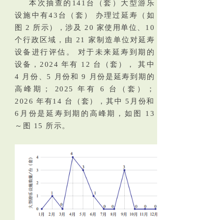
本次抽查的141台（套）大型游乐
设施中有43台（套） 办理过延寿（如
图 2 所示），涉及 20 家使用单位、10
个行政区域，由 21 家制造单位对延寿
设备进行评估。 对于未来延寿到期的
设备，2024 年有 12 台（套）， 其中
4 月份、5 月份和 9 月份是延寿到期的
高峰期； 2025 年有 6 台（套）；
2026 年有14 台（套），其中 5月份和
6月份是延寿到期的高峰期，如图 13
～图 15 所示。