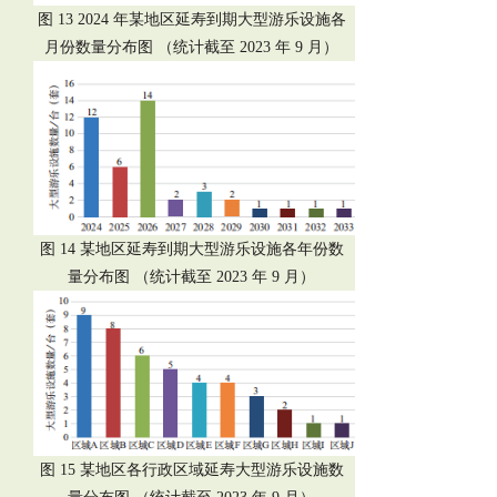
图 13 2024 年某地区延寿到期大型游乐设施各
月份数量分布图 （统计截至 2023 年 9 月）
图 14 某地区延寿到期大型游乐设施各年份数
量分布图 （统计截至 2023 年 9 月）
图 15 某地区各行政区域延寿大型游乐设施数