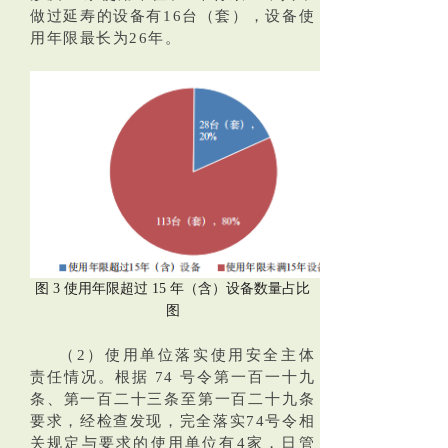
做过延寿的设备有16台（套），设备使
用年限最长为26年。
图 3 使用年限超过 15 年（含）设备数量占比
图
（2）使用单位落实使用安全主体
责任情况。根据 74 号令第一百一十九
条、第一百二十三条至第一百二十九条
要求，经检查发现，完全落实74号令相
关规定与要求的使用单位有4家，日管