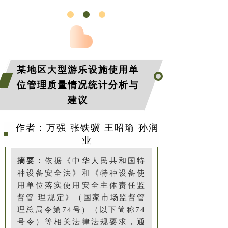
某地区大型游乐设施使用单
位管理质量情况统计分析与
建议
作者：万强 张铁骥 王昭瑜 孙润
业
摘要：
依据《中华人民共和国特
种设备安全法》和《特种设备使
用单位落实使用安全主体责任监
督管 理规定》（国家市场监督管
理总局令第74号）（以下简称74
号令）等相关法律法规要求，通