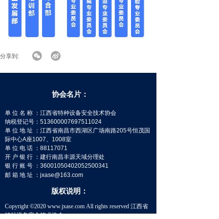
分享到:
协会名片：
单 位 名 称 ：江西省特种设备安全技术协会
纳税登记号：513600007697511024
单 位 地 址 ：江西省南昌市西湖区广场南路205号恒茂国
际中心A座1007、1008室
单 位 电 话 ：88117071
开 户 银 行 ：建行南昌丰源天域分理处
银 行 账 号 ：36001050402052500341
邮 箱 地 址
：
jxase@163.com
版权说明：
Copyright ©2020 www.jxase.com All rights reserved 江西省
特种设备安全技术协会