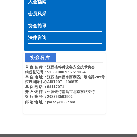
入会指南
会员风采
协会简讯
法律咨询
协会名片
按钮文本
单 位 名 称 ：江西省特种设备安全技术协会
纳税登记号：513600007697511024
单 位 地 址 ：江西省南昌市西湖区广场南路205号
恒茂国际中心A座1007、1008室
按钮文本
单 位 电 话 ：88117071
开 户 银 行 ：中国银行南昌市北京东路支行
银 行 账 号 ：
203753593902
邮 箱 地 址
：
jxase@163.com